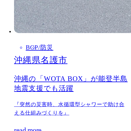
BCP
防災
沖縄県名護市
沖縄の「WOTA BOX」が能登半島
地震支援でも活躍
『突然の災害時、水循環型シャワーで助け合
える仕組みづくりを』
read more