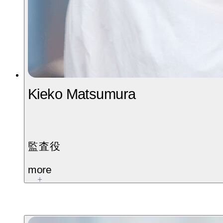
Kieko Matsumura
監査役
more