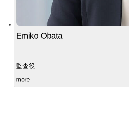
Emiko Obata
監査役
more