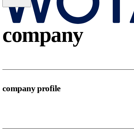
company
会社概要
company profile