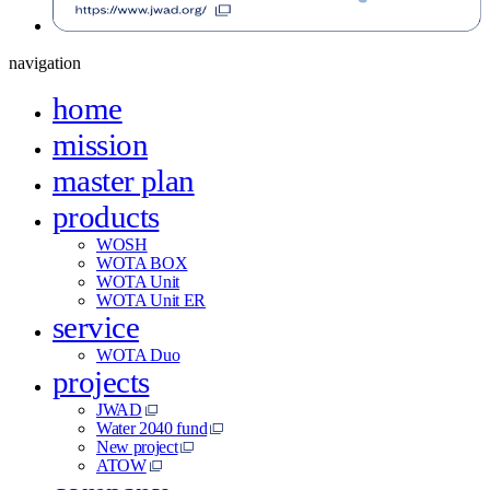
navigation
home
mission
master plan
products
WOSH
WOTA BOX
WOTA Unit
WOTA Unit ER
service
WOTA Duo
projects
JWAD
Water 2040 fund
New project
ATOW