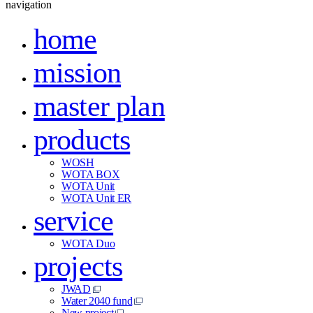
navigation
home
mission
master plan
products
WOSH
WOTA BOX
WOTA Unit
WOTA Unit ER
service
WOTA Duo
projects
JWAD
Water 2040 fund
New project