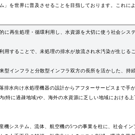
テム」を世界に普及させることを目指しております。これに
効率的に再生処理・循環利用し、水資源を大切に使う社会シス
て再利用することで、未処理の排水が放流され水汚染が生じる
：従来型インフラと分散型インフラ双方の長所を活かした、持
落排水向け水処理機器の設計からアフターサービスまで手
内(特に過疎地域)や、海外の水資源に乏しい地域における
産機システム、流体、航空機の5つの事業を柱に、社会イン