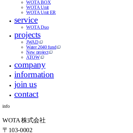
WOTA BOX
WOTA Unit
WOTA Unit ER
service
WOTA Duo
projects
JWAD
Water 2040 fund
New project
ATOW
company
information
join us
contact
info
WOTA 株式会社
〒103-0002