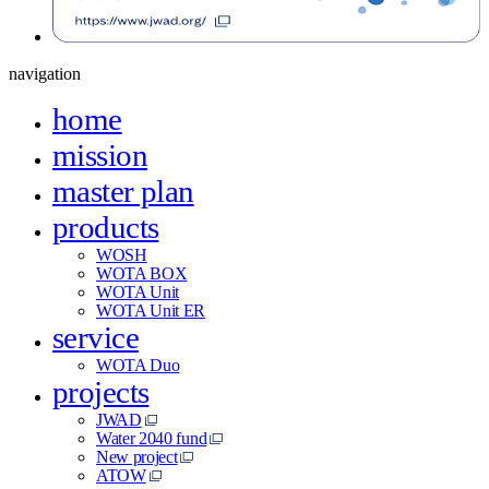
navigation
home
mission
master plan
products
WOSH
WOTA BOX
WOTA Unit
WOTA Unit ER
service
WOTA Duo
projects
JWAD
Water 2040 fund
New project
ATOW