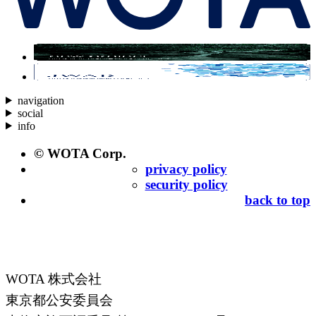
navigation
social
info
© WOTA Corp.
privacy policy
security policy
back to top
WOTA 株式会社
東京都公安委員会