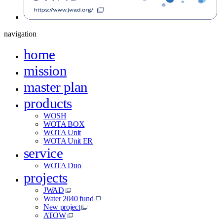
navigation
home
mission
master plan
products
WOSH
WOTA BOX
WOTA Unit
WOTA Unit ER
service
WOTA Duo
projects
JWAD
Water 2040 fund
New project
ATOW