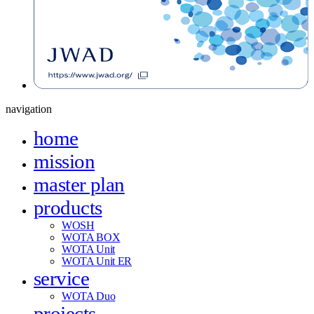
navigation
home
mission
master plan
products
WOSH
WOTA BOX
WOTA Unit
WOTA Unit ER
service
WOTA Duo
projects