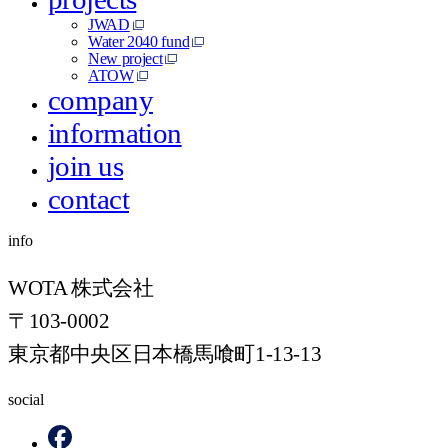
JWAD
Water 2040 fund
New project
ATOW
company
information
join us
contact
info
WOTA 株式会社
〒103-0002
東京都中央区日本橋馬喰町1-13-13
social