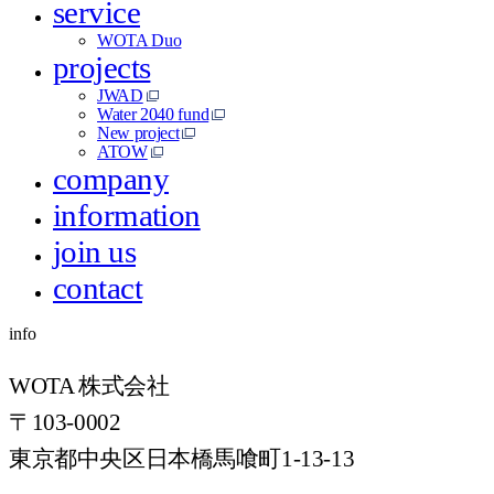
service
WOTA Duo
projects
JWAD
Water 2040 fund
New project
ATOW
company
information
join us
contact
info
WOTA 株式会社
〒103-0002
東京都中央区日本橋馬喰町1-13-13