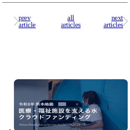
prev
all
next
article
articles
articles