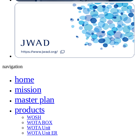
navigation
home
mission
master plan
products
WOSH
WOTA BOX
WOTA Unit
WOTA Unit ER