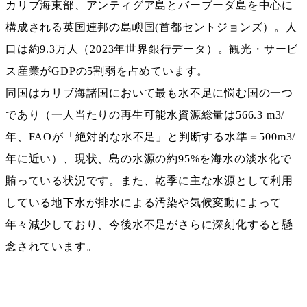
カリブ海東部、アンティグア島とバーブーダ島を中心に
構成される英国連邦の島嶼国(首都セントジョンズ）。人
口は約9.3万人（2023年世界銀行データ）。観光・サービ
ス産業がGDPの5割弱を占めています。
同国はカリブ海諸国において最も水不足に悩む国の一つ
であり（一人当たりの再生可能水資源総量は566.3 m3/
年、FAOが「絶対的な水不足」と判断する水準＝500m3/
年に近い）、現状、島の水源の約95%を海水の淡水化で
賄っている状況です。また、乾季に主な水源として利用
している地下水が排水による汚染や気候変動によって
年々減少しており、今後水不足がさらに深刻化すると懸
念されています。