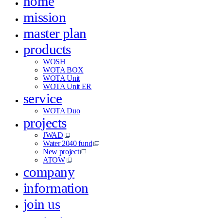
home
mission
master plan
products
WOSH
WOTA BOX
WOTA Unit
WOTA Unit ER
service
WOTA Duo
projects
JWAD
Water 2040 fund
New project
ATOW
company
information
join us