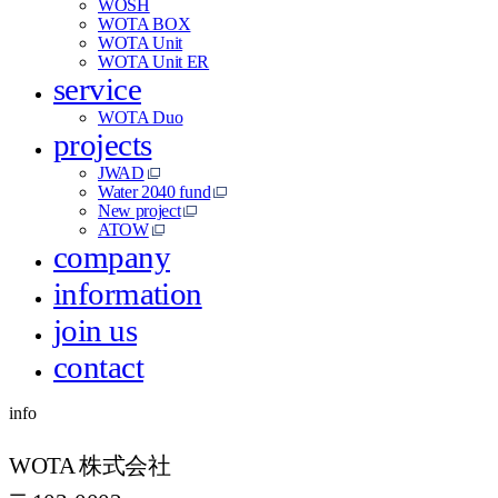
WOSH
WOTA BOX
WOTA Unit
WOTA Unit ER
service
WOTA Duo
projects
JWAD
Water 2040 fund
New project
ATOW
company
information
join us
contact
info
WOTA 株式会社