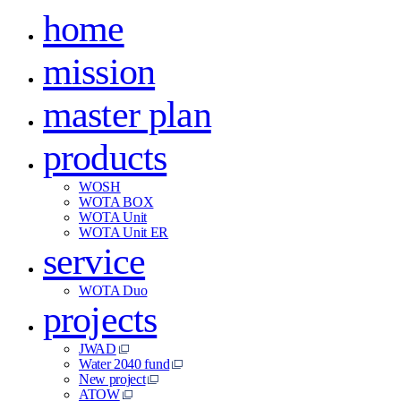
home
mission
master plan
products
WOSH
WOTA BOX
WOTA Unit
WOTA Unit ER
service
WOTA Duo
projects
JWAD
Water 2040 fund
New project
ATOW