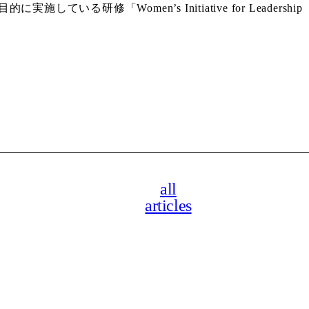
ている研修「Women’s Initiative for Leade
all
articles