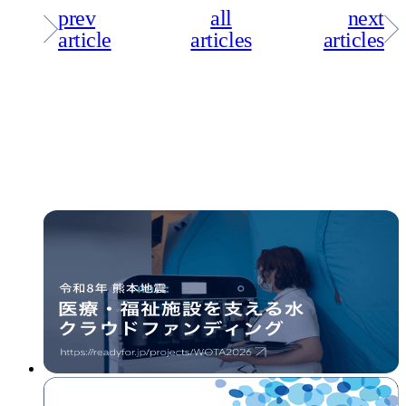
prev
all
next
article
articles
articles