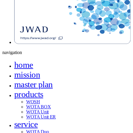
navigation
home
mission
master plan
products
WOSH
WOTA BOX
WOTA Unit
WOTA Unit ER
service
WOTA Duo