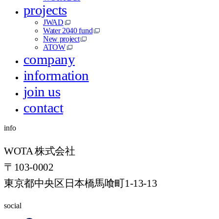
projects
JWAD
Water 2040 fund
New project
ATOW
company
information
join us
contact
info
WOTA 株式会社
〒103-0002
東京都中央区日本橋馬喰町1-13-13
social