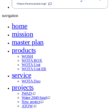
navigation
home
mission
master plan
products
WOSH
WOTA BOX
WOTA Unit
WOTA Unit ER
service
WOTA Duo
projects
JWAD
Water 2040 fund
New project
ATOW