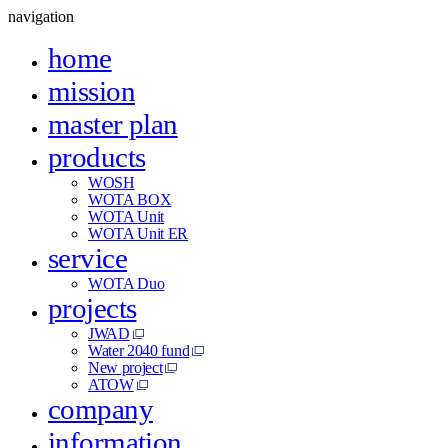
navigation
home
mission
master plan
products
WOSH
WOTA BOX
WOTA Unit
WOTA Unit ER
service
WOTA Duo
projects
JWAD
Water 2040 fund
New project
ATOW
company
information