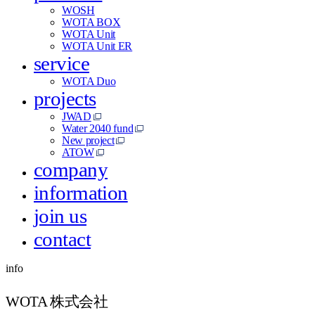
WOSH
WOTA BOX
WOTA Unit
WOTA Unit ER
service
WOTA Duo
projects
JWAD
Water 2040 fund
New project
ATOW
company
information
join us
contact
info
WOTA 株式会社