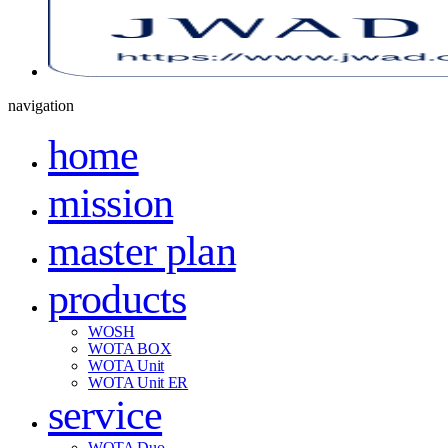
navigation
home
mission
master plan
products
WOSH
WOTA BOX
WOTA Unit
WOTA Unit ER
service
WOTA Duo