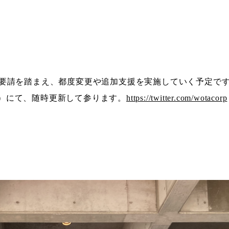
要請を踏まえ、都度変更や追加支援を実施していく予定で
orp）にて、随時更新して参ります。
https://twitter.com/wotacorp