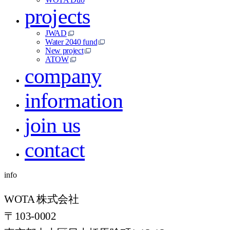
projects
JWAD
Water 2040 fund
New project
ATOW
company
information
join us
contact
info
WOTA 株式会社
〒103-0002