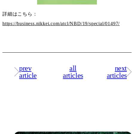
詳細はこちら：
https://business.nikkei.com/atcl/NBD/19/special/01497/
prev
all
next
article
articles
articles