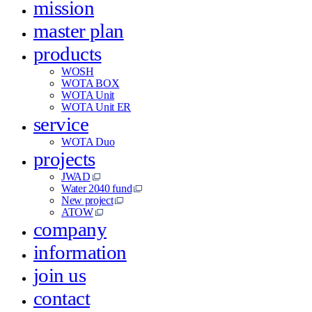
mission
master plan
products
WOSH
WOTA BOX
WOTA Unit
WOTA Unit ER
service
WOTA Duo
projects
JWAD
Water 2040 fund
New project
ATOW
company
information
join us
contact