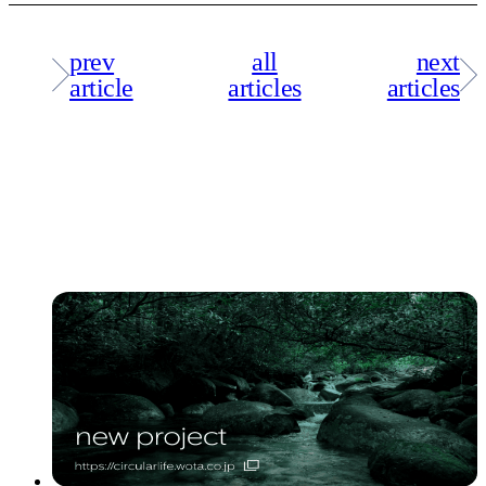
prev
all
next
article
articles
articles