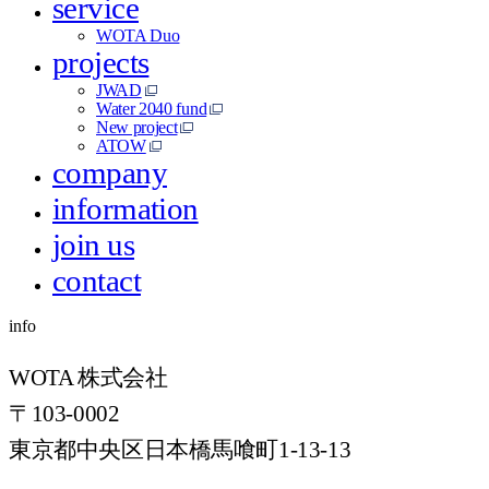
service
WOTA Duo
projects
JWAD
Water 2040 fund
New project
ATOW
company
information
join us
contact
info
WOTA 株式会社
〒103-0002
東京都中央区日本橋馬喰町1-13-13