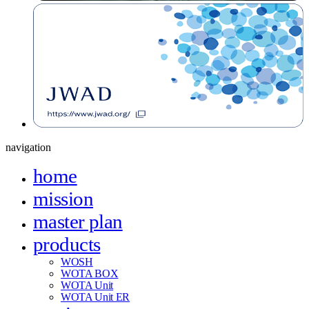
navigation
home
mission
master plan
products
WOSH
WOTA BOX
WOTA Unit
WOTA Unit ER