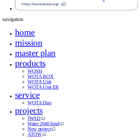
navigation
home
mission
master plan
products
WOSH
WOTA BOX
WOTA Unit
WOTA Unit ER
service
WOTA Duo
projects
JWAD
Water 2040 fund
New project
ATOW