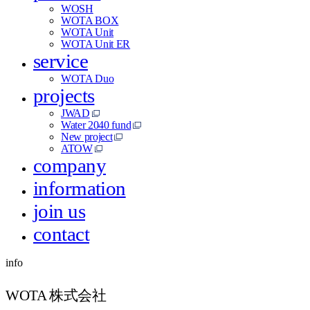
WOSH
WOTA BOX
WOTA Unit
WOTA Unit ER
service
WOTA Duo
projects
JWAD
Water 2040 fund
New project
ATOW
company
information
join us
contact
info
WOTA 株式会社